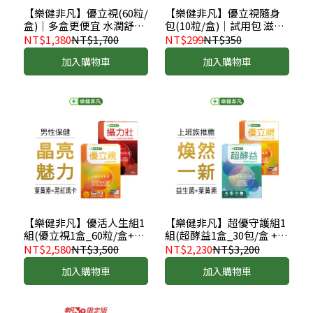
【樂健非凡】優立視(60粒/
【樂健非凡】優立視隨身
盒)｜多盒更便宜 水潤舒適
包(10粒/盒)｜試用包 滋養
晶亮
光亮
NT$1,380
NT$1,700
NT$299
NT$350
加入購物車
加入購物車
【樂健非凡】優活人生組1
【樂健非凡】超優守護組1
組(優立視1盒_60粒/盒+攝
組(超酵益1盒_30包/盒 +優
力壯1盒_60粒/盒)｜獨家優
立視1盒_60粒/盒)｜獨家優
NT$2,580
NT$3,500
NT$2,230
NT$3,200
惠 晶亮水潤 黑紅瑪卡
惠 使排便順暢 晶亮水潤
加入購物車
加入購物車