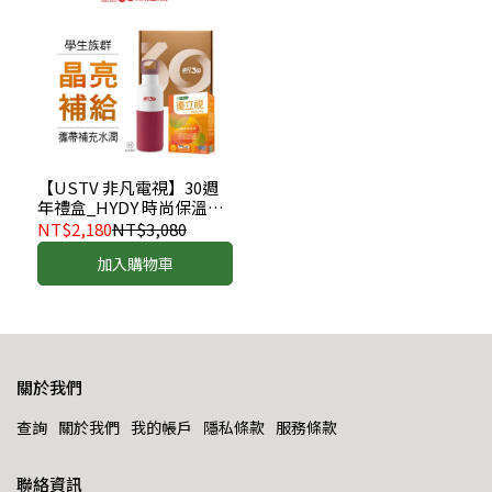
【USTV 非凡電視】30週
年禮盒_HYDY 時尚保溫瓶
(480ml)+樂健非凡優立視
NT$2,180
NT$3,080
(60粒/盒)
加入購物車
關於我們
查詢
關於我們
我的帳戶
隱私條款
服務條款
聯絡資訊