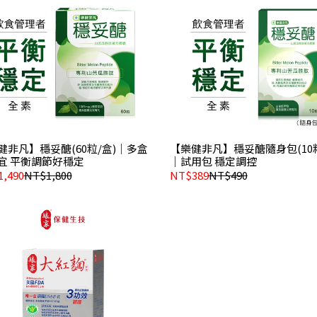
健非凡】穩妥醣(60粒/盒)｜多盒
【樂健非凡】穩妥醣隨身包(10粒
宜 平衡調節好穩定
｜試用包 穩定調控
,490
NT$1,800
NT$389
NT$490