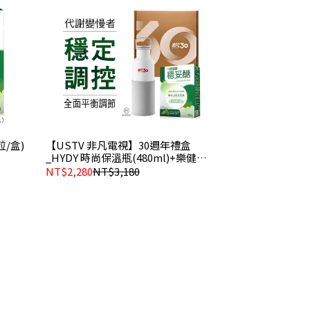
/盒)
【USTV 非凡電視】30週年禮盒
_HYDY 時尚保溫瓶(480ml)+樂健非
凡穩妥醣(60粒/盒)
NT$2,280
NT$3,180