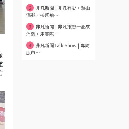
2
非凡新聞 | 非凡有愛，熱血
滿載，捲起袖⋯
3
非凡新聞 | 非凡揪您一起來
淨灘，用實際⋯
4
非凡新聞Talk Show | 專訪
股市⋯
並
重
言