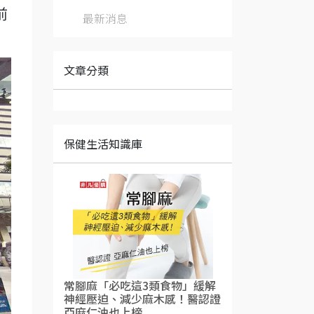
前
最新消息
文章分類
保健生活知識庫
常腳麻「必吃這3類食物」緩解
神經壓迫、減少麻木感！醫認證
亞麻仁油也上榜