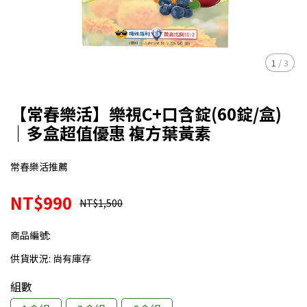
1
/
3
【常春樂活】樂視C+口含錠(60錠/盒)
｜多盒超值優惠 複方葉黃素
常春樂活推薦
NT$990
NT$1,500
商品編號:
供貨狀況:
尚有庫存
組數