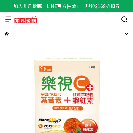
加入非凡優購「LINE官方帳號」｜現領$168折扣券