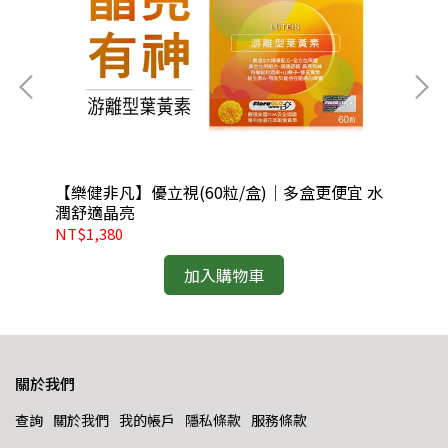
超
【樂健非凡】優立視(60粒/盒)｜多盒更便宜 水
【
潤舒適晶亮
葉
NT$1,380
NT
加入購物車
關於我們
查詢
關於我們
我的帳戶
隱私條款
服務條款