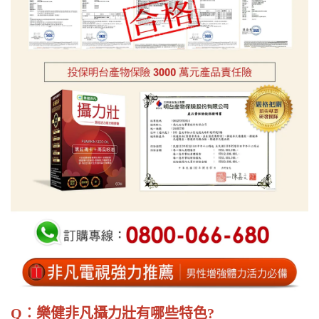
Q
︰
樂健非凡攝力壯有哪些特色?