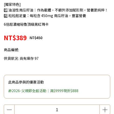
[獨家特色]
1️⃣ 油溶性南瓜籽油：作為載體，不額外添加賦形劑，營養更純粹！
2️⃣ 粒粒超足量：每粒含 450mg 南瓜籽油，豐富營養
6倍超濃縮秘魯頂級黑紅瑪卡
NT$389
NT$450
商品編號:
供貨狀況:
尚有庫存 97
此商品參與的優惠活動
🎁2026-父親節全館活動｜滿$9999現折$888