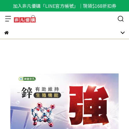
加入非凡優購「LINE官方帳號」｜現領$168折扣券