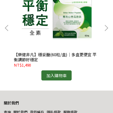
 黑
【樂健非凡】穩妥醣(60粒/盒)｜多盒更便宜 平
【
衡調節好穩定
潤
NT$1,490
NT
加入購物車
關於我們
查詢
關於我們
我的帳戶
隱私條款
服務條款