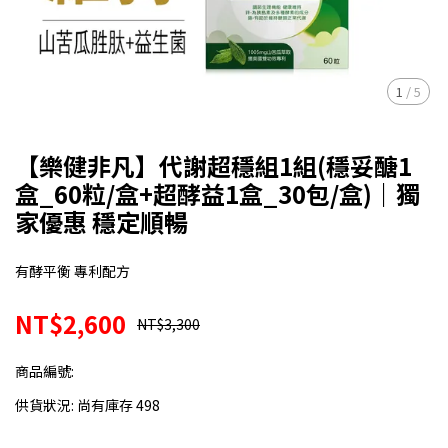
1
/
5
【樂健非凡】代謝超穩組1組(穩妥醣1
盒_60粒/盒+超酵益1盒_30包/盒)｜獨
家優惠 穩定順暢
有酵平衡 專利配方
NT$2,600
NT$3,300
商品編號:
供貨狀況:
尚有庫存 498