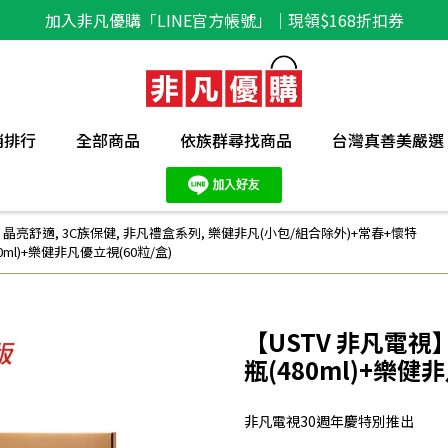
加入非凡優購「LINE官方帳號」｜現領$168折扣券
銷排行
全部商品
依族群尋找商品
台灣真善美嚴選
｜晶亮舒適
,
3C族保健
,
非凡禮盒系列
,
樂健非凡(小包/組合除外)+常春+懷特
ml)+樂健非凡優立視(60粒/盒)
【USTV 非凡電視
瓶(480ml)+樂健
非凡電視30週年慶特別推出