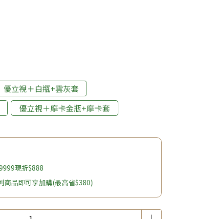
優立視＋白瓶+雲灰套
優立視＋摩卡金瓶+摩卡套
999現折$888
商品即可享加購(最高省$380)