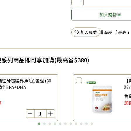
加入購物車
加入最愛
此商品 「 最高
系列商品即可享加購(最高省$380)
班牙超臨界魚油1包組 (30
【
度 EPA+DHA
粒
售
9
加