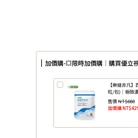
加價購-💥限時加價購｜購買優立視
【樂健非凡】西
粒/包)｜極致濃
售價
NT$680
加價購
NT$42