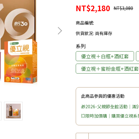
NT$2,180
NT$3,080
商品編號:
供貨狀況:
尚有庫存
系列
優立視＋白瓶+酒紅套
優立視＋蜜粉金瓶+酒紅套
此商品參與的優惠活動
🎁2026-父親節全館活動｜滿$9
💥限時加價購｜購買優立視系列