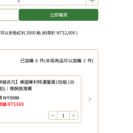
立即購買
 」可以折抵紅利
2000
點 (約等於
NT$2,000
)
已加購
0
件
(本區商品可以加購
2
件)
樂健非凡】美國專利特濃薑黃1包組 (30
/包)｜應酬族推薦
價
NT$580
價購
NT$369