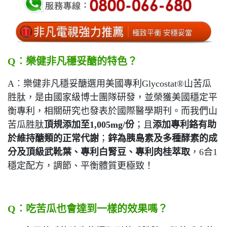
Q︰樂健非凡穩妥醣的特色？
A︰樂健非凡穩妥醣選用美國專利Glycostat®山苦瓜
胜肽，是由國家級博士團隊研發，並榮獲美國穩定平
衡專利，相關研究也發表於國際醫學期刊。而我們山
苦瓜胜肽
頂規添加至1,005mg/份
；且
添加專利鉻有助
於維持醣類的正常代謝
；
鋅為胰島素及多種酵素的成
分及頂級武靴葉、專利白腎豆、專利肉桂萃取
，6合1
穩定配方，調節、平衡體質更極致！
Q
︰
吃苦瓜也會達到一樣的效果嗎？