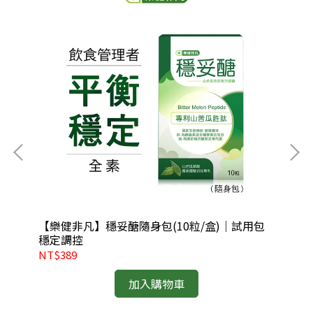
包
【樂健非凡】穩妥醣隨身包(10粒/盒)｜試用包
【
穩定調控
滋
NT$389
NT
加入購物車