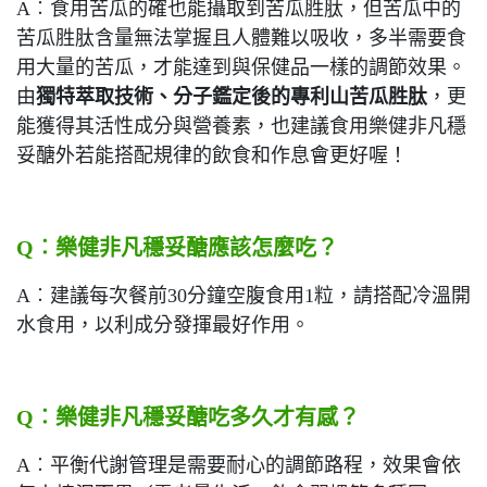
A︰食用苦瓜的確也能攝取到苦瓜胜肽，但苦瓜中的
苦瓜胜肽含量無法掌握且人體難以吸收，多半需要食
用大量的苦瓜，才能達到與保健品一樣的調節效果。
由
獨特萃取技術、分子鑑定後的專利山苦瓜胜肽
，更
能獲得其活性成分與營養素，也建議食用樂健非凡穩
妥醣外若能搭配規律的飲食和作息會更好喔！
Q
︰
樂健非凡穩妥醣應該怎麼吃
？
A︰建議每次餐前30分鐘空腹食用1粒，請搭配冷溫開
水食用，以利成分發揮最好作用。
Q
︰
樂健非凡穩妥醣吃多久才有感
？
A︰平衡代謝管理是需要耐心的調節路程，效果會依