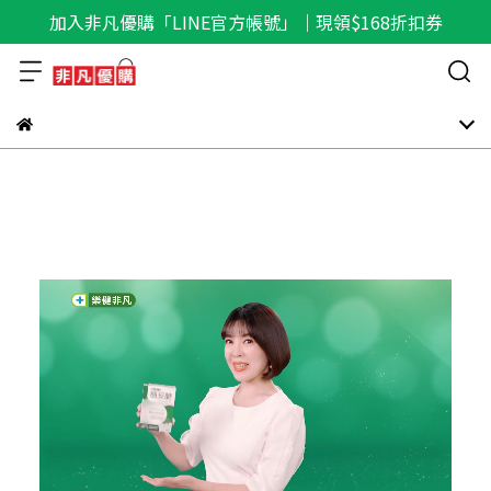
加入非凡優購「LINE官方帳號」｜現領$168折扣券