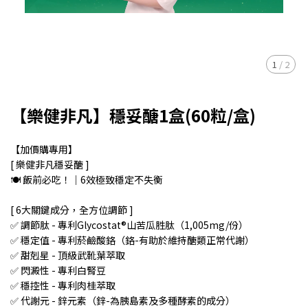
1
/
2
【樂健非凡】穩妥醣1盒(60粒/盒)
【加價購專用】
[ 樂健非凡穩妥醣 ]
🍽️ 飯前必吃！｜6效極致穩定不失衡
[ 6大關鍵成分，全方位調節 ]
✅ 調節肽 - 專利Glycostat®山苦瓜胜肽（1,005mg/份）
✅ 穩定值 - 專利菸鹼酸鉻（鉻-有助於維持醣類正常代謝）
✅ 甜剋星 - 頂級武靴葉萃取
✅ 閃澱性 - 專利白腎豆
✅ 穩控性 - 專利肉桂萃取
✅ 代謝元 - 鋅元素（鋅-為胰島素及多種酵素的成分）