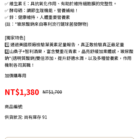
✅ 維生素 E：具抗氧化作用、有助於維持細胞膜的完整性。
✅ 酵母硒：調節生理機能，營養補給！
✅ 鋅：健康維持，人體重要營養素
(註：*玻尿酸鈉來自專利流行鏈球菌發酵物)
[獨家特色]
1️⃣ 通過美國原廠檢驗葉黃素足量報告 ，真正敢檢驗真正最足量
2️⃣山桑子+智利酒果，富含雙重花青素，晶亮舒緩加乘體感，玻尿酸
鈉*(透明質酸鈉)雙倍添加，提升舒適水潤，以及多種營養素，作用
機制各司其職！
加價購專用
NT$1,380
NT$1,700
商品編號:
供貨狀況:
尚有庫存 91