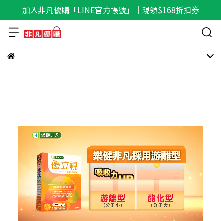
加入非凡優購「LINE官方帳號」｜現領$168折扣券