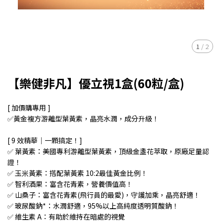
1
/
2
【樂健非凡】優立視1盒(60粒/盒)
[ 加價購專用 ]
✅黃金複方游離型葉黃素，晶亮水潤，成分升級！
[ 9 效精華｜一顆搞定！]
✅ 葉黃素：美國專利游離型葉黃素，頂級金盞花萃取，原廠足量認
證！
✅ 玉米黃素：搭配葉黃素 10:2最佳黃金比例！
✅ 智利酒果：富含花青素，營養價值高！
✅ 山桑子：富含花青素(飛行員的最愛)，守護加乘，晶亮舒適！
✅ 玻尿酸鈉*：水潤舒適，95%以上高純度透明質酸鈉！
✅ 維生素 A：有助於維持在暗處的視覺