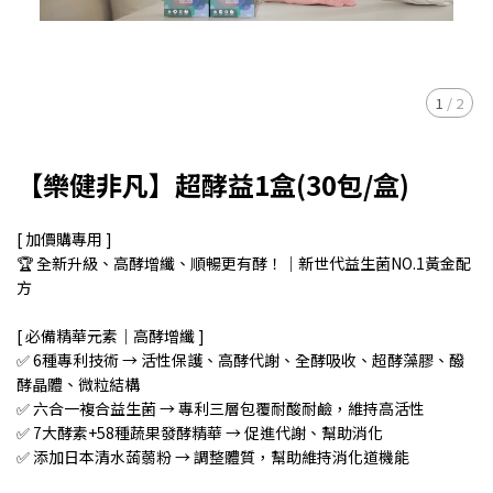
1
/
2
【樂健非凡】超酵益1盒(30包/盒)
[ 加價購專用 ]
🏆 全新升級、高酵增纖、順暢更有酵！｜新世代益生菌NO.1黃金配
方
[ 必備精華元素｜高酵增纖 ]
✅ 6種專利技術 → 活性保護、高酵代謝、全酵吸收、超酵藻膠、醱
酵晶體、微粒結構
✅ 六合一複合益生菌 → 專利三層包覆耐酸耐鹼，維持高活性
✅ 7大酵素+58種蔬果發酵精華 → 促進代謝、幫助消化
✅ 添加日本清水蒟蒻粉 → 調整體質，幫助維持消化道機能