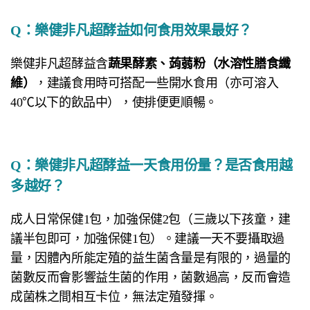
Q：
樂健非凡超酵益如何食用效果最好？
樂健非凡超酵益含
蔬果酵素、蒟蒻粉（水溶性膳食纖
維）
，建議食用時可搭配一些開水食用（亦可溶入
40℃以下的飲品中），使排便更順暢。
Q：
樂健非凡超酵益一天食用份量？是否食用越
多越好？
成人日常保健1包，加強保健2包（三歲以下孩童，建
議半包即可，加強保健1包）。建議一天不要攝取過
量，因體內所能定殖的益生菌含量是有限的，過量的
菌數反而會影響益生菌的作用，菌數過高，反而會造
成菌株之間相互卡位，無法定殖發揮。