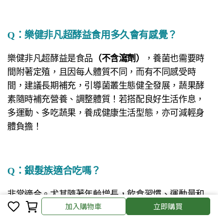
Q：
樂健非凡超酵益食用多久會有感覺？
樂健非凡超酵益是食品
（不含瀉劑）
，養菌也需要時
間附著定殖，且因每人體質不同，而有不同感受時
間，建議長期補充，引導菌叢生態健全發展，蔬果酵
素隨時補充營養、調整體質！若搭配良好生活作息，
多運動、多吃蔬果，養成健康生活型態，亦可減輕身
體負擔！
Q：
銀髮族適合吃嗎？
非常適合。尤其隨著年齡增長，飲食習慣、運動量和
加入購物車
立即購買
體內菌相的改變，長輩更應該定時補好菌，樂健非凡