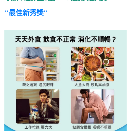
''最佳新秀獎''