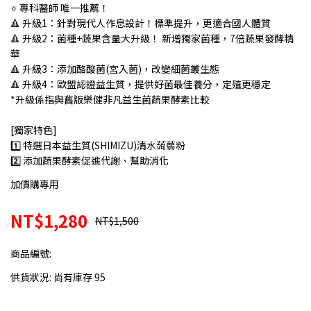
⭐ 專科醫師 唯一推薦！
🔺 升級1：針對現代人作息設計！標準提升，更適合國人體質
🔺 升級2：菌種+蔬果含量大升級！ 新增獨家菌種，7倍蔬果發酵精
華
🔺 升級3：添加酪酸菌(宮入菌)，改變細菌叢生態
🔺 升級4：歐盟認證益生質，提供好菌最佳養分，定殖更穩定
*升級係指與舊版樂健非凡益生菌蔬果酵素比較
[獨家特色]
1️⃣ 特選日本益生質(SHIMIZU)清水蒟蒻粉
2️⃣ 添加蔬果酵素促進代謝、幫助消化
加價購專用
NT$1,280
NT$1,500
商品編號:
供貨狀況:
尚有庫存 95