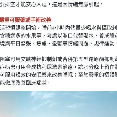
要排空才能安心入睡，這是因情緒焦慮引起。
狀嚴重可服藥或手術改善
活習慣調整開始
，睡前4小時內儘量少喝水與攝取
含糖過多的水果等，考慮以漱口代替喝水，養成睡
境與平日緊張、焦慮、憂鬱等情緒問題，規律運動
阻塞可用交感神經抑制劑或合併第五型還原酶抑制
症病患可用合成抗利尿激素治療，讓水分晚上留在
可服用短效的安眠藥來改善睡眠；至於嚴重的攝護
能徹
底改善臨床症狀。