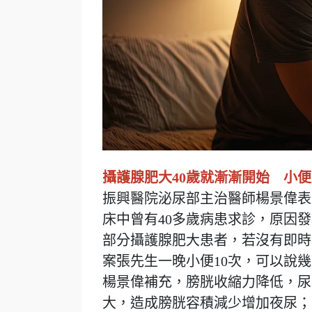
攝護腺肥大40歲就漸漸開始 小
振興醫院泌尿部主治醫師楊景偉表
床中曾有40多歲病患求診，原因
部
分攝護腺肥大患者，若沒有即時
案張先生一晚小便10次，可以說
楊景偉補充，膀胱收縮力降低，尿
大，造成膀胱容積減少增加夜尿；