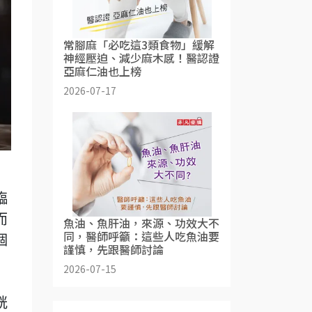
常腳麻「必吃這3類食物」緩解
神經壓迫、減少麻木感！醫認證
亞麻仁油也上榜
2026-07-17
臨
而
魚油、魚肝油，來源、功效大不
同，醫師呼籲：這些人吃魚油要
個
謹慎，先跟醫師討論
2026-07-15
胱