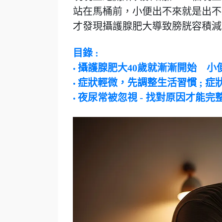
站在馬桶前，小便出不來就是出不
才發現攝護腺肥大導致膀胱容積減
目錄 :
攝護腺肥大40歲就漸漸開始 小
• ​​​​​​
症狀輕微，先調整生活習慣 ; 
•
夜尿常被忽視 -
找對原因才能完
•