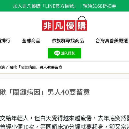
加入非凡優購「LINE官方帳號」｜現領$168折扣券
銷排行
全部商品
依族群尋找商品
台灣真善美嚴選
3滴？ 醫揪「關鍵病因」男人40要留意
醫揪「關鍵病因」男人40要留意
漸交給年輕人，但白天覺得越來越疲倦，去年底突然
曾經小便10次，等同躺床30分鐘就要起身，卻又常