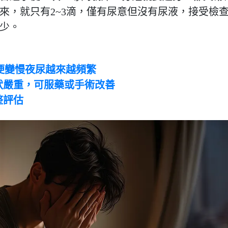
來，就只有2~3滴，僅有尿意但沒有尿液，接受檢
少。
便變慢夜尿越來越頻繁
症狀嚴重，可服藥或手術改善
整評估