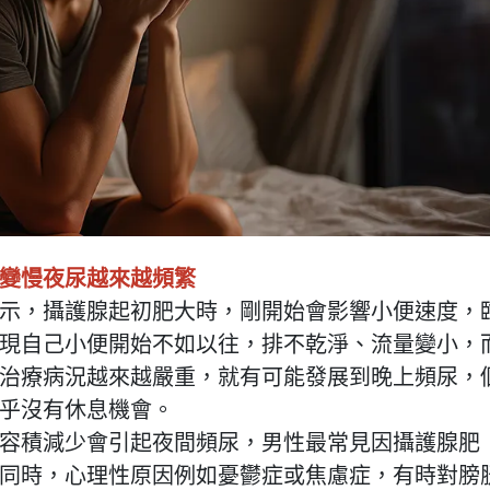
便變慢夜尿越來越頻繁
示，攝護腺起初肥大時，剛開始會影響小便速度，
發現自己小便開始不如以往，排不乾淨、流量變小，
治療病況越來越嚴重，就有可能發展到晚上頻尿，
幾乎沒有休息機會。
容積減少會引起夜間頻尿，男性最常見因攝護腺肥
同時，心理性原因例如憂鬱症或焦慮症，有時對膀