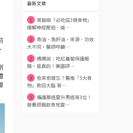
最新文章
1
常腳麻「必吃這3類食物」
緩解神經壓迫、減⋯
刺
2
魚油、魚肝油，來源、功效
前
大不同，醫師呼籲⋯
、
3
媽媽說：吃紅蘿蔔保護眼
睛，是真的！美國研⋯
劑
體
4
愈來愈健忘？醫推「5大食
物」救回大腦 第⋯
腺
5
攝護腺癌竄升男癌第3位！
營養師揭飲食地雷⋯