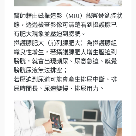
醫師藉由磁振造影（MRI）觀察骨盆腔狀
態，透過檢查影像可清楚看到攝護腺已
有肥大現象並壓迫到膀胱。
攝護腺肥大（前列腺肥大）為攝護腺組
織良性增生，若攝護腺肥大增生壓迫到
膀胱，就會出現頻尿、尿意急迫、感覺
膀胱尿液無法排空；
若壓迫到尿道可能會產生排尿中斷、排
尿時間長、尿速變慢、排尿用力。