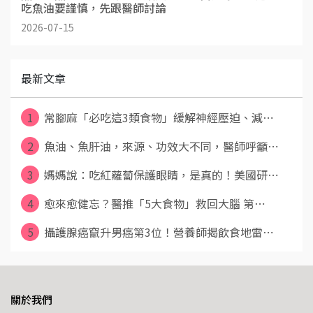
吃魚油要謹慎，先跟醫師討論
2026-07-15
最新文章
1
常腳麻「必吃這3類食物」緩解神經壓迫、減⋯
2
魚油、魚肝油，來源、功效大不同，醫師呼籲⋯
3
媽媽說：吃紅蘿蔔保護眼睛，是真的！美國研⋯
4
愈來愈健忘？醫推「5大食物」救回大腦 第⋯
5
攝護腺癌竄升男癌第3位！營養師揭飲食地雷⋯
關於我們