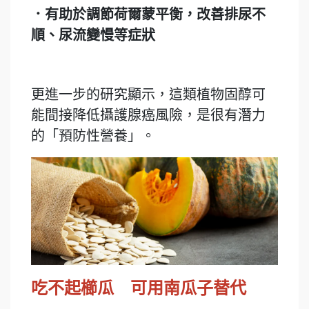
．有助於調節荷爾蒙平衡，改善排尿不
順、尿流變慢等症狀
更進一步的研究顯示，這類植物固醇可
能間接降低攝護腺癌風險，是很有潛力
的「預防性營養」。
吃不起櫛瓜 可用南瓜子替代