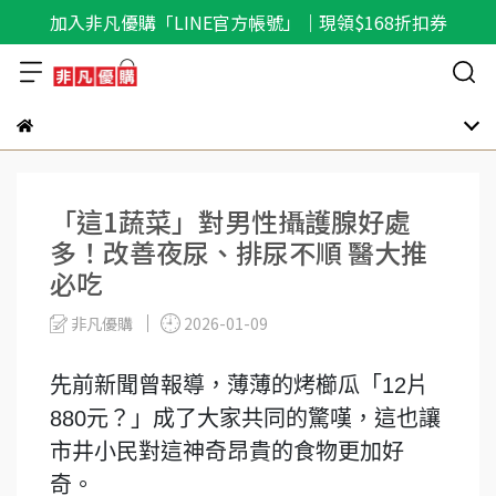
加入非凡優購「LINE官方帳號」｜現領$168折扣券
「這1蔬菜」對男性攝護腺好處
多！改善夜尿、排尿不順 醫大推
必吃
非凡優購
2026-01-09
先前新聞曾報導，薄薄的烤櫛瓜「12片
880元？」成了大家共同的驚嘆，這也讓
市井小民對這神奇昂貴的食物更加好
奇。