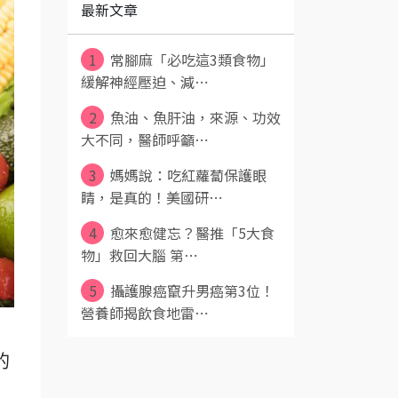
最新文章
1
常腳麻「必吃這3類食物」
緩解神經壓迫、減⋯
2
魚油、魚肝油，來源、功效
大不同，醫師呼籲⋯
3
媽媽說：吃紅蘿蔔保護眼
睛，是真的！美國研⋯
4
愈來愈健忘？醫推「5大食
物」救回大腦 第⋯
5
攝護腺癌竄升男癌第3位！
營養師揭飲食地雷⋯
的