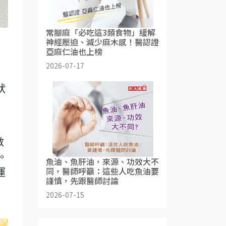
常腳麻「必吃這3類食物」緩解
神經壓迫、減少麻木感！醫認證
亞麻仁油也上榜
2026-07-17
狀
數
。
魚油、魚肝油，來源、功效大不
同，醫師呼籲：這些人吃魚油要
運
謹慎，先跟醫師討論
2026-07-15