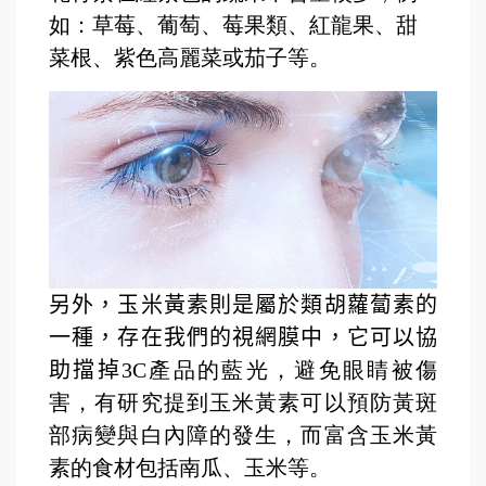
如：草莓、葡萄、莓果類、紅龍果、甜
菜根、紫色高麗菜或茄子等。
另外，玉米黃素則是屬於類胡蘿蔔素的
一種，存在我們的視網膜中，它可以協
助擋掉
3C產品的藍光，避免眼睛被傷
害，有研究提到玉米黃素可以預防黃斑
部病變與白內障的發生，而富含玉米黃
素的食材包括南瓜、玉米等。