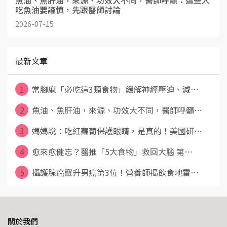
吃魚油要謹慎，先跟醫師討論
2026-07-15
最新文章
1
常腳麻「必吃這3類食物」緩解神經壓迫、減⋯
2
魚油、魚肝油，來源、功效大不同，醫師呼籲⋯
3
媽媽說：吃紅蘿蔔保護眼睛，是真的！美國研⋯
4
愈來愈健忘？醫推「5大食物」救回大腦 第⋯
5
攝護腺癌竄升男癌第3位！營養師揭飲食地雷⋯
關於我們