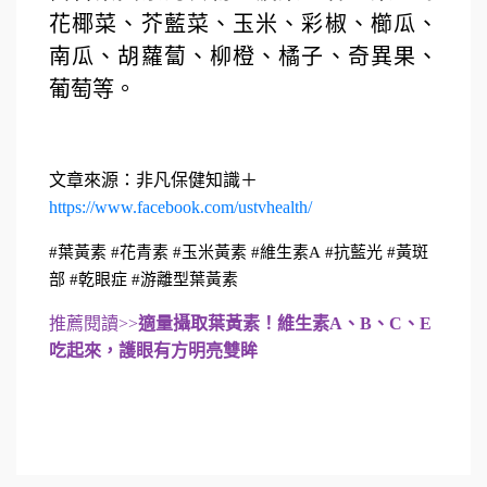
花椰菜、芥藍菜、玉米、彩椒、櫛瓜、
南瓜、胡蘿蔔、柳橙、橘子、奇異果、
葡萄等。
文章來源：非凡保健知識＋
https://www.facebook.com/ustvhealth/
#葉黃素
#花青素
#玉米黃素
#維生素A
#抗藍光
#黃斑
部
#乾眼症 #游離型葉黃素
推薦閱讀>>
適量攝取葉黃素！維生素A、B、C、E
吃起來，護眼有方明亮雙眸