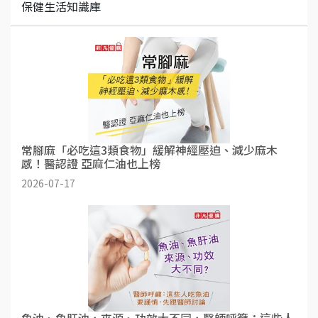
保健生活知識庫
常腳麻「必吃這3類食物」緩解神經壓迫、減少麻木
感！醫認證 亞麻仁油也上榜
2026-07-17
魚油、魚肝油，來源、功效大不同，醫師呼籲：這些人