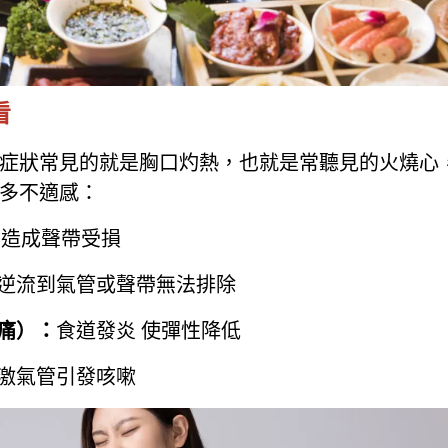
看
症狀常見的就是胸口灼熱，也就是常聽見的火燒心
多不適感：
 造成聲帶受損
逆流到氣管或聲帶無法排除
痛）：
食道發炎 使彈性降低
激氣管引發咳嗽