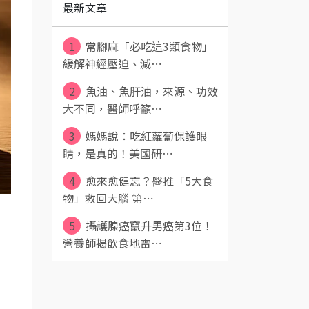
最新文章
1
常腳麻「必吃這3類食物」
緩解神經壓迫、減⋯
2
魚油、魚肝油，來源、功效
大不同，醫師呼籲⋯
3
媽媽說：吃紅蘿蔔保護眼
睛，是真的！美國研⋯
4
愈來愈健忘？醫推「5大食
物」救回大腦 第⋯
5
攝護腺癌竄升男癌第3位！
營養師揭飲食地雷⋯