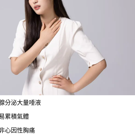
腺分泌大量唾液
易累積氣體
非心因性胸痛