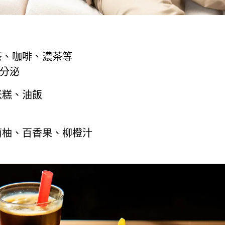
茶、咖啡、濃茶等
分泌
米糕、油飯
萄柚、百香果、柳橙汁