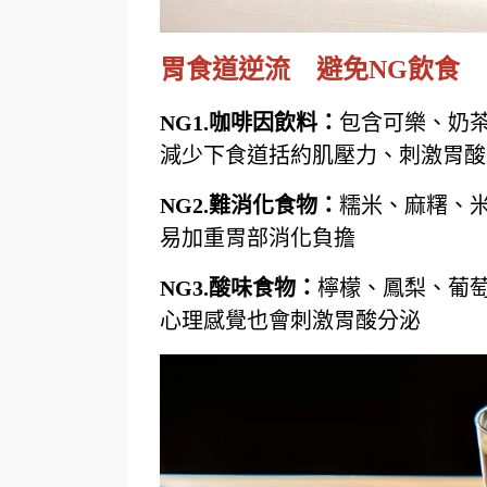
胃食道逆流 避免NG飲食
NG1.咖啡因飲料：
包含可樂、奶
減少下食道括約肌壓力、刺激胃酸
NG2.
難消化食物：
糯米、麻糬、
易加重胃部消化負擔
NG3.
酸味食物：
檸檬、鳳梨、葡
心理感覺也會刺激胃酸分泌