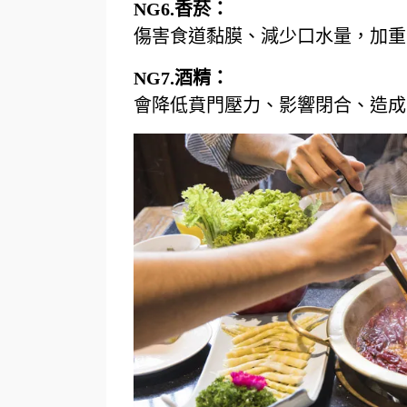
NG6.
香菸：
傷害食道黏膜、減少口水量，加重
NG7.
酒精：
會降低賁門壓力、影響閉合、造成