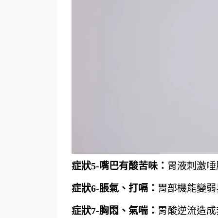
症狀5-
嘴巴有酸苦味：
胃液刺激唾
症狀6-
脹氣、打嗝：
胃部機能變弱
症狀7-
胸悶、氣喘：
胃酸逆流造成